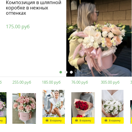
Композиция в шляпной
коробке в нежных
оттенках
175.00 руб
255.00 руб
185.00 руб
76.00 руб
305.00 руб
350
В корзину
В корзину
В корзину