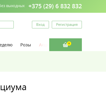
+375 (29) 6 832 832
 без выходных
Вход
Регистрация
неделю
Розы
Акции
0
ациума