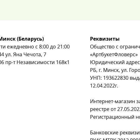
Минск (Беларусь)
Реквизиты
ти ежедневно с 8:00 до 21:00
Общество с ограни
44
ул. Яна Чечота, 7
«АртбукетФловерс»
06
пр-т Независимости 168к1
Юридический адрес
РБ, г. Минск, ул. Го
УНП: 193622830 вы
12.04.2022г.
Интернет-магазин з
реестре от 27.05.202
Регистрационный н
Банковские реквизи