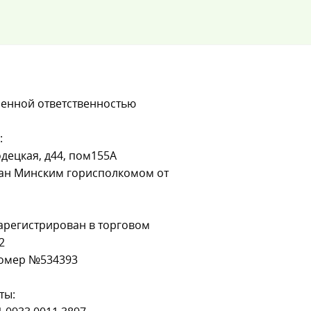
ченной ответственностью
:
родецкая, д44, пом155А
дан Минским горисполкомом от
арегистрирован в торговом
2
омер №534393
ты: